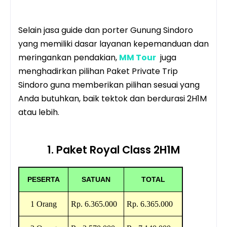
Selain jasa guide dan porter Gunung Sindoro
yang memiliki dasar layanan kepemanduan dan
meringankan pendakian,
MM Tour
juga
menghadirkan pilihan Paket Private Trip
Sindoro guna memberikan pilihan sesuai yang
Anda butuhkan, baik tektok dan berdurasi 2H1M
atau lebih.
1. Paket Royal Class 2H1M
PESERTA
SATUAN
TOTAL
1 Orang
Rp. 6
.365.000
Rp.
6
.365.000