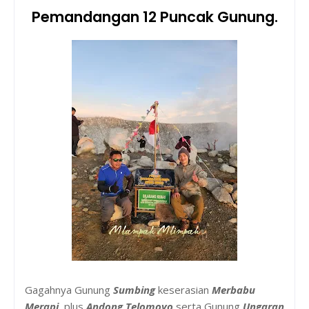
Pemandangan 12 Puncak Gunung.
Gagahnya Gunung
Sumbing
keserasian
Merbabu
Merapi
plus
Andong
Telomoyo
serta Gunung
Ungaran