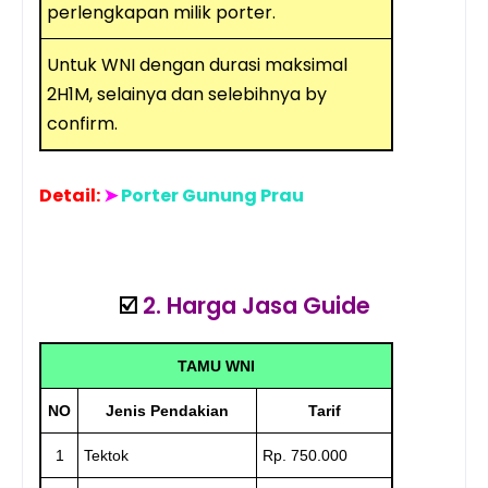
perlengkapan milik porter.
Untuk WNI dengan durasi maksimal
2H1M, selainya dan selebihnya by
confirm.
Detail:
➤
Porter Gunung Prau
☑️
2. Harga Jasa Guide
TAMU WNI
NO
Jenis Pendakian
Tarif
1
Tektok
Rp. 750.000