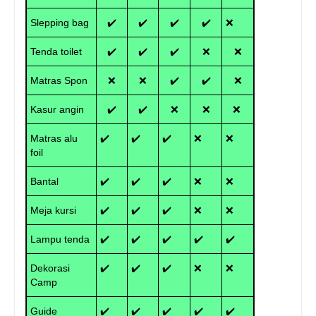
Slepping bag
✔️
✔️
✔️
✔️
❌
Tenda toilet
✔️
✔️
✔️
❌
❌
Matras Spon
❌
❌
✔️
✔️
❌
Kasur angin
✔️
✔️
❌
❌
❌
Matras alu
✔️
✔️
✔️
❌
❌
foil
Bantal
✔️
✔️
✔️
❌
❌
Meja kursi
✔️
✔️
✔️
❌
❌
Lampu tenda
✔️
✔️
✔️
✔️
✔️
Dekorasi
✔️
✔️
✔️
❌
❌
Camp
Guide
✔️
✔️
✔️
✔️
✔️