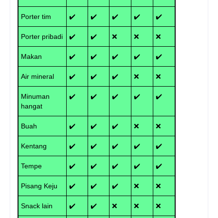
Porter tim
✔️
✔️
✔️
✔️
✔️
Porter pribadi
✔️
✔️
❌
❌
❌
Makan
✔️
✔️
✔️
✔️
✔️
Air mineral
✔️
✔️
✔️
❌
❌
Minuman
✔️
✔️
✔️
✔️
✔️
hangat
Buah
✔️
✔️
✔️
❌
❌
Kentang
✔️
✔️
✔️
✔️
✔️
Tempe
✔️
✔️
✔️
✔️
✔️
Pisang Keju
✔️
✔️
✔️
❌
❌
Snack lain
✔️
✔️
❌
❌
❌