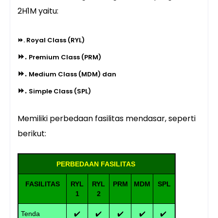
2H1M yaitu:
⏩. Royal Class (RYL)
⏩.
Premium Class (PRM)
⏩.
Medium Class (MDM) dan
⏩.
Simple Class (SPL)
Memiliki perbedaan fasilitas mendasar, seperti
berikut:
PERBEDAAN FASILITAS
FASILITAS
RYL
RYL
PRM
MDM
SPL
1
2
Tenda
✔️
✔️
✔️
✔️
✔️