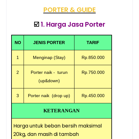
PORTER & GUIDE
☑️
1. Harga Jasa Porter
NO
JENIS PORTER
TARIF
1
Menginap (Stay)
Rp.850.000
2
Porter naik - turun
Rp.750.000
(up&down)
3
Porter naik (drop up)
Rp.450.000
KETERANGAN
Harga untuk beban bersih maksimal
20kg, dan masih di tambah