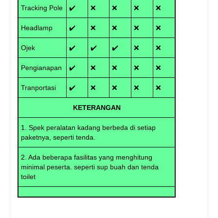
Tracking Pole
✔️
❌
❌
❌
❌
Headlamp
✔️
❌
❌
❌
❌
Ojek
✔️
✔️
✔️
❌
❌
Pengianapan
✔️
❌
❌
❌
❌
Tranportasi
✔️
❌
❌
❌
❌
KETERANGAN
1. Spek peralatan kadang berbeda di setiap
paketnya, seperti tenda.
2. Ada beberapa fasilitas yang menghitung
minimal peserta. seperti sup buah dan tenda
toilet