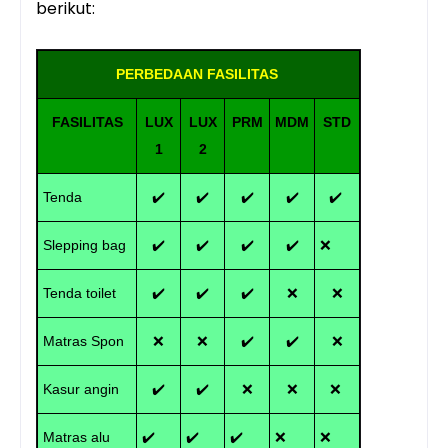
berikut:
PERBEDAAN FASILITAS
FASILITAS
LUX
LUX
PRM
MDM
STD
1
2
Tenda
✔️
✔️
✔️
✔️
✔️
Slepping bag
✔️
✔️
✔️
✔️
❌
Tenda toilet
✔️
✔️
✔️
❌
❌
Matras Spon
❌
❌
✔️
✔️
❌
Kasur angin
✔️
✔️
❌
❌
❌
Matras alu
✔️
✔️
✔️
❌
❌