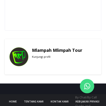
Mlampah Mlimpah Tour
Kunjungi profil
By Chat/By Call
For Porter,
HOME
TENTANG KAMI
KONTAK KAMI
KEBIJAKAN PRIVASI
Guide and