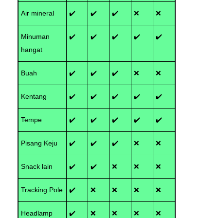
Air mineral
✔️
✔️
✔️
❌
❌
Minuman
✔️
✔️
✔️
✔️
✔️
hangat
Buah
✔️
✔️
✔️
❌
❌
Kentang
✔️
✔️
✔️
✔️
✔️
Tempe
✔️
✔️
✔️
✔️
✔️
Pisang Keju
✔️
✔️
✔️
❌
❌
Snack lain
✔️
✔️
❌
❌
❌
Tracking Pole
✔️
❌
❌
❌
❌
Headlamp
✔️
❌
❌
❌
❌