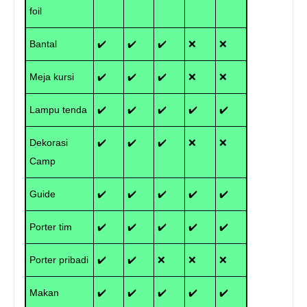
foil
Bantal
✔️
✔️
✔️
❌
❌
Meja kursi
✔️
✔️
✔️
❌
❌
Lampu tenda
✔️
✔️
✔️
✔️
✔️
Dekorasi
✔️
✔️
✔️
❌
❌
Camp
Guide
✔️
✔️
✔️
✔️
✔️
Porter tim
✔️
✔️
✔️
✔️
✔️
Porter pribadi
✔️
✔️
❌
❌
❌
Makan
✔️
✔️
✔️
✔️
✔️