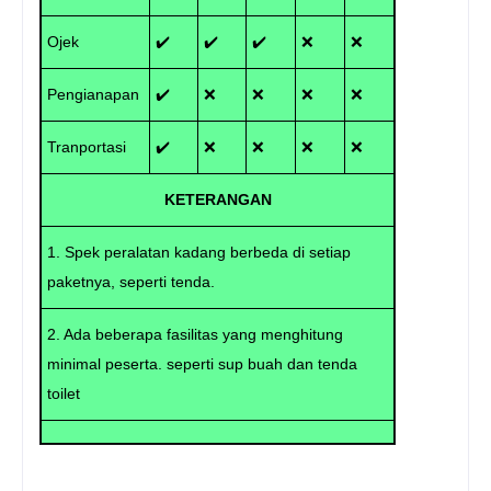
Ojek
✔️
✔️
✔️
❌
❌
Pengianapan
✔️
❌
❌
❌
❌
Tranportasi
✔️
❌
❌
❌
❌
KETERANGAN
1. Spek peralatan kadang berbeda di setiap
paketnya, seperti tenda.
2. Ada beberapa fasilitas yang menghitung
minimal peserta. seperti sup buah dan tenda
toilet