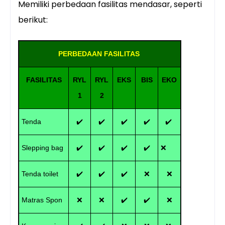
Memiliki perbedaan fasilitas mendasar, seperti
berikut:
PERBEDAAN FASILITAS
FASILITAS
RYL
RYL
EKS
BIS
EKO
1
2
Tenda
✔️
✔️
✔️
✔️
✔️
Slepping bag
✔️
✔️
✔️
✔️
❌
Tenda toilet
✔️
✔️
✔️
❌
❌
Matras Spon
❌
❌
✔️
✔️
❌