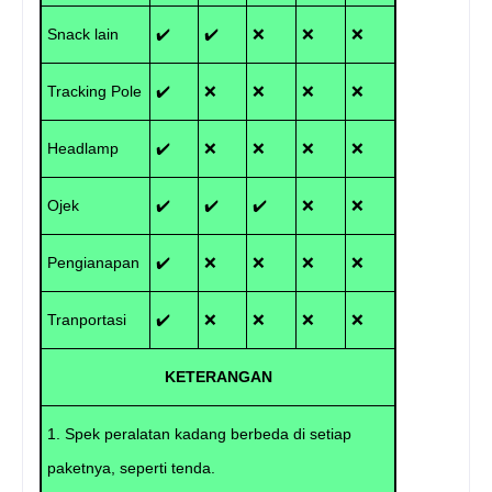
Snack lain
✔️
✔️
❌
❌
❌
Tracking Pole
✔️
❌
❌
❌
❌
Headlamp
✔️
❌
❌
❌
❌
Ojek
✔️
✔️
✔️
❌
❌
Pengianapan
✔️
❌
❌
❌
❌
Tranportasi
✔️
❌
❌
❌
❌
KETERANGAN
1. Spek peralatan kadang berbeda di setiap
paketnya, seperti tenda.