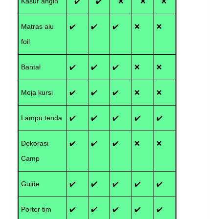
Kasur angin
✔️
✔️
❌
❌
❌
Matras alu
✔️
✔️
✔️
❌
❌
foil
Bantal
✔️
✔️
✔️
❌
❌
Meja kursi
✔️
✔️
✔️
❌
❌
Lampu tenda
✔️
✔️
✔️
✔️
✔️
Dekorasi
✔️
✔️
✔️
❌
❌
Camp
Guide
✔️
✔️
✔️
✔️
✔️
Porter tim
✔️
✔️
✔️
✔️
✔️