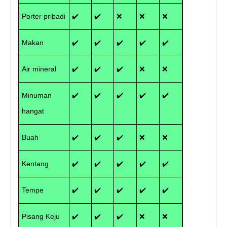
Porter pribadi
✔️
✔️
❌
❌
❌
Makan
✔️
✔️
✔️
✔️
✔️
Air mineral
✔️
✔️
✔️
❌
❌
Minuman
✔️
✔️
✔️
✔️
✔️
hangat
Buah
✔️
✔️
✔️
❌
❌
Kentang
✔️
✔️
✔️
✔️
✔️
Tempe
✔️
✔️
✔️
✔️
✔️
Pisang Keju
✔️
✔️
✔️
❌
❌